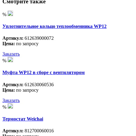
Смотрите также
%
Уплотнительное кольцо теплообменника WP12
Артикул:
612639000072
Цена:
по запросу
Заказать
%
Муфта WP12 в сборе с вентилятором
Артикул:
612630060536
Цена:
по запросу
Заказать
%
Термостат Weichai
Артикул:
812700060016